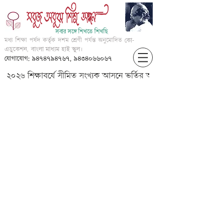
সবার সঙ্গে শিখতে শিখছি
মধ্য শিক্ষা পর্ষদ কর্তৃক দশম শ্রেণী পর্যন্ত অনুমোদিত
কো-
এডুকেশন, বাংলা মাধ্যম হাই স্কুল।
যোগাযোগ: ৯৪৭৪৭৯৪৭৬৭, ৯৪৩৪০৬৬০৬৭
২০২৬ শিক্ষাবর্ষে সীমিত সংখ্যক আসনে ভর্তির আবেদন করার জন্য আগ্
?-??? ???? ??? ??????? ????