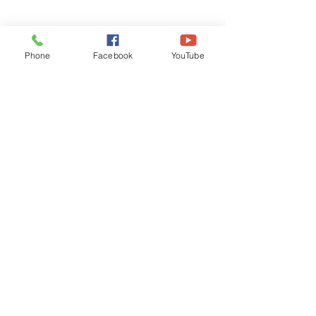
Phone
Facebook
YouTube
Recognised by WB School Education
Department, Hon'ble Govt of West Bengal
Old Ice Cream Factory
Hyderpur, P.O. & DIST: Malda. WB. India
Phone:
+91 3512 26
6067,
+91 3512 256067