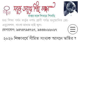
সবার সঙ্গে শিখতে শিখছি
মধ্য শিক্ষা পর্ষদ কর্তৃক দশম শ্রেণী পর্যন্ত অনুমোদিত
কো-
এডুকেশন, বাংলা মাধ্যম হাই স্কুল।
যোগাযোগ: ৯৪৭৪৭৯৪৭৬৭, ৯৪৩৪০৬৬০৬৭
২০২৬ শিক্ষাবর্ষে সীমিত সংখ্যক আসনে ভর্তির আবেদন করার জন্য আগ্
?-??? ?? ????? ? ?-??? ???? ????