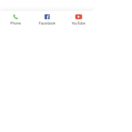
Phone
Facebook
YouTube
Recognised by WB School Education
Department, Hon'ble Govt of West Bengal
Old Ice Cream Factory
Hyderpur, P.O. & DIST: Malda. WB. India
Phone:
+91 3512 26
6067,
+91 3512 256067