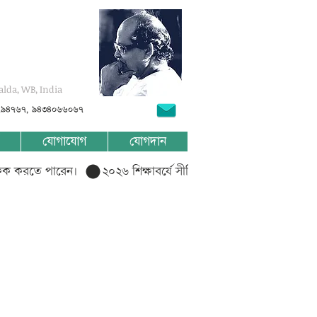
alda, WB, India
৭৯৪৭৬৭, ৯৪৩৪০৬৬০৬৭
যোগাযোগ
যোগদান
লিক করতে পারেন।  