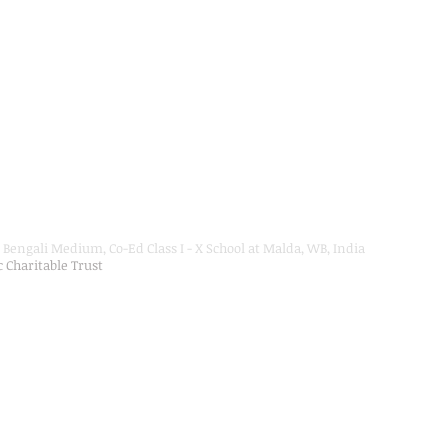
Bengali Medium, Co-Ed Class I - X School at Malda, WB, India
ic Charitable Trust
on Department, Hon'ble Govt of West Bengal
Secondary Education up to Class X