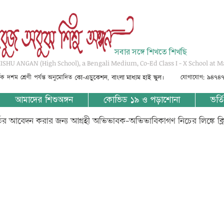
সবার সঙ্গে শিখতে শিখছি
SHU ANGAN (High School), a Bengali Medium, Co-Ed Class I - X School at M
্তৃক দশম শ্রেণী পর্যন্ত অনুমোদিত
যোগাযোগ: ৯৪৭৪
কো-এডুকেশন, বাংলা মাধ্যম হাই স্কুল।
আমাদের শিশুঅঙ্গন
কোভিড ১৯ ও পড়াশোনা
ভর্তি
্তির আবেদন করার জন্য আগ্রহী অভিভাবক-অভিভাবিকাগণ নিচের লিঙ্কে ক্
_??-11 ?????? ????_20-06-20