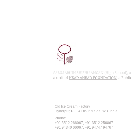
SABUJ ABUJH SHISHU ANGAN (High School), a 
a unit of
HEAD AHEAD FOUNDATION
, a Publ
Recognised by WB School Educati
Affiliated by West Bengal Board of 
Old Ice Cream Factory
Hyderpur, P.O. & DIST: Malda. WB. India
Phone:
+91 3512 26
6067,
+91 3512 256067
+91 94340 66067, +91 94747 94767