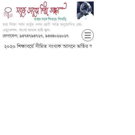
সবার সঙ্গে শিখতে শিখছি
মধ্য শিক্ষা পর্ষদ কর্তৃক দশম শ্রেণী পর্যন্ত অনুমোদিত
কো-
এডুকেশন, বাংলা মাধ্যম হাই স্কুল।
যোগাযোগ: ৯৪৭৪৭৯৪৭৬৭, ৯৪৩৪০৬৬০৬৭
২০২৬ শিক্ষাবর্ষে সীমিত সংখ্যক আসনে ভর্তির আবেদন করার জন্য আগ্
91_N_????_?_8_??????_????