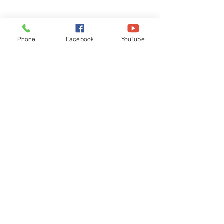
Phone
Facebook
YouTube
Recognised by WB School Education
Department, Hon'ble Govt of West Bengal
Old Ice Cream Factory
Hyderpur, P.O. & DIST: Malda. WB. India
Phone:
+91 3512 26
6067,
+91 3512 256067