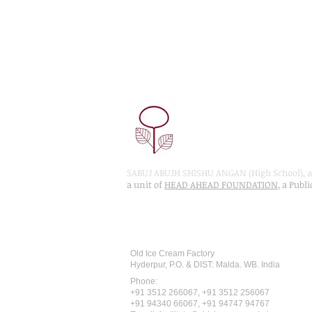
SABUJ ABUJH SHISHU ANGAN (High School), a 
a unit of
HEAD AHEAD FOUNDATION
, a Publ
Recognised by WB School Educati
Affiliated by West Bengal Board of 
Old Ice Cream Factory
Hyderpur, P.O. & DIST: Malda. WB. India
Phone:
+91 3512 26
6067,
+91 3512 256067
+91 94340 66067, +91 94747 94767