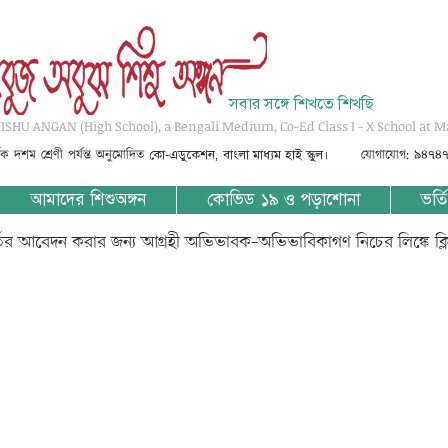
সবার সঙ্গে শিখতে শিখছি
SHU ANGAN (High School), a Bengali Medium, Co-Ed Class I - X School at M
্তৃক দশম শ্রেণী পর্যন্ত অনুমোদিত
যোগাযোগ: ৯৪৭৪
কো-এডুকেশন, বাংলা মাধ্যম হাই স্কুল।
আমাদের শিশুঅঙ্গন
কোভিড ১৯ ও পড়াশোনা
ভর্তি
্তির আবেদন করার জন্য আগ্রহী অভিভাবক-অভিভাবিকাগণ নিচের লিঙ্কে ক্
ith yes or no