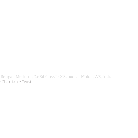
Bengali Medium, Co-Ed Class I - X School at Malda, WB, India
ic Charitable Trust
on Department, Hon'ble Govt of West Bengal
Secondary Education up to Class X