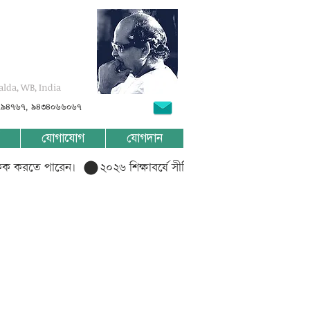
alda, WB, India
৭৯৪৭৬৭, ৯৪৩৪০৬৬০৬৭
যোগাযোগ
যোগদান
লিক করতে পারেন।  