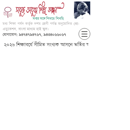
সবার সঙ্গে শিখতে শিখছি
মধ্য শিক্ষা পর্ষদ কর্তৃক দশম শ্রেণী পর্যন্ত অনুমোদিত
কো-
এডুকেশন, বাংলা মাধ্যম হাই স্কুল।
যোগাযোগ: ৯৪৭৪৭৯৪৭৬৭, ৯৪৩৪০৬৬০৬৭
২০২৬ শিক্ষাবর্ষে সীমিত সংখ্যক আসনে ভর্তির আবেদন করার জন্য আগ্
Class IX_??????