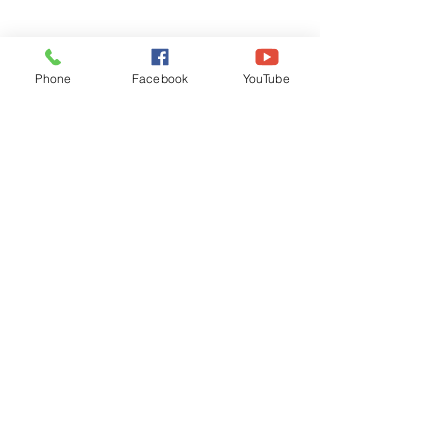
Phone
Facebook
YouTube
Recognised by WB School Education
Department, Hon'ble Govt of West Bengal
Old Ice Cream Factory
Hyderpur, P.O. & DIST: Malda. WB. India
Phone:
+91 3512 26
6067,
+91 3512 256067