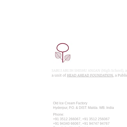
SABUJ ABUJH SHISHU ANGAN (High School), a 
a unit of
HEAD AHEAD FOUNDATION
, a Publ
Recognised by WB School Educati
Affiliated by West Bengal Board of 
Old Ice Cream Factory
Hyderpur, P.O. & DIST: Malda. WB. India
Phone:
+91 3512 26
6067,
+91 3512 256067
+91 94340 66067, +91 94747 94767