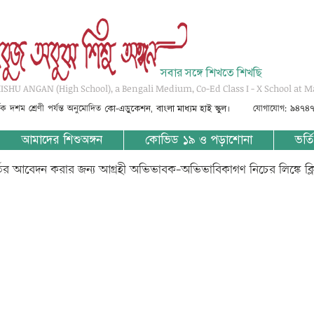
সবার সঙ্গে শিখতে শিখছি
SHU ANGAN (High School), a Bengali Medium, Co-Ed Class I - X School at M
্তৃক দশম শ্রেণী পর্যন্ত অনুমোদিত
যোগাযোগ: ৯৪৭৪
কো-এডুকেশন, বাংলা মাধ্যম হাই স্কুল।
আমাদের শিশুঅঙ্গন
কোভিড ১৯ ও পড়াশোনা
ভর্তি
্তির আবেদন করার জন্য আগ্রহী অভিভাবক-অভিভাবিকাগণ নিচের লিঙ্কে ক্
?????? ????-????? 1