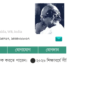
alda, WB, India
৭৯৪৭৬৭, ৯৪৩৪০৬৬০৬৭
যোগাযোগ
যোগদান
লিক করতে পারেন।  