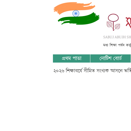
SABUJ ABUJH SHI
মধ্য শিক্ষা পর্ষদ কর
প্রথম পাতা
নোটিশ বোর্ড
২০২৬ শিক্ষাবর্ষে সীমিত সংখ্যক আসনে ভর
II-????-??