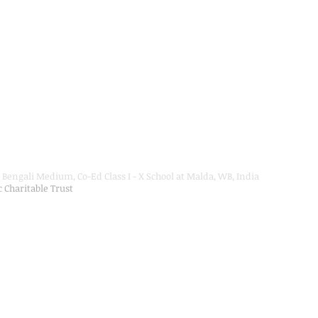
Bengali Medium, Co-Ed Class I - X School at Malda, WB, India
ic Charitable Trust
on Department, Hon'ble Govt of West Bengal
Secondary Education up to Class X