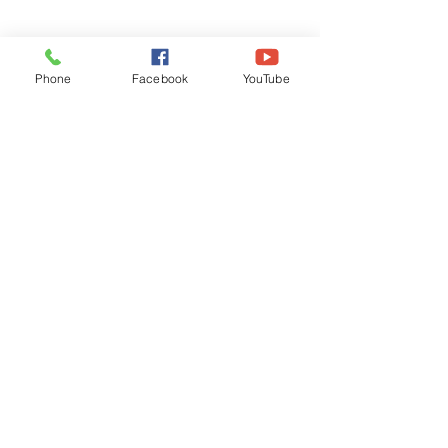
Phone
Facebook
YouTube
Recognised by WB School Education
Department, Hon'ble Govt of West Bengal
Old Ice Cream Factory
Hyderpur, P.O. & DIST: Malda. WB. India
Phone:
+91 3512 26
6067,
+91 3512 256067