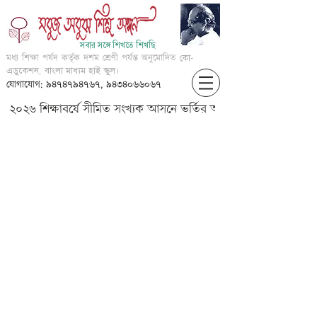
সবার সঙ্গে শিখতে শিখছি
মধ্য শিক্ষা পর্ষদ কর্তৃক দশম শ্রেণী পর্যন্ত অনুমোদিত
কো-
এডুকেশন, বাংলা মাধ্যম হাই স্কুল।
যোগাযোগ: ৯৪৭৪৭৯৪৭৬৭, ৯৪৩৪০৬৬০৬৭
২০২৬ শিক্ষাবর্ষে সীমিত সংখ্যক আসনে ভর্তির আবেদন করার জন্য আগ্
III-?????-??? ? ??????-???
??????? ????? ???????