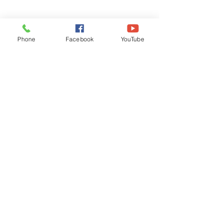
Phone
Facebook
YouTube
Recognised by WB School Education
Department, Hon'ble Govt of West Bengal
Old Ice Cream Factory
Hyderpur, P.O. & DIST: Malda. WB. India
Phone:
+91 3512 26
6067,
+91 3512 256067