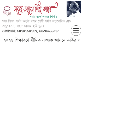
সবার সঙ্গে শিখতে শিখছি
মধ্য শিক্ষা পর্ষদ কর্তৃক দশম শ্রেণী পর্যন্ত অনুমোদিত
কো-
এডুকেশন, বাংলা মাধ্যম হাই স্কুল।
যোগাযোগ: ৯৪৭৪৭৯৪৭৬৭, ৯৪৩৪০৬৬০৬৭
২০২৬ শিক্ষাবর্ষে সীমিত সংখ্যক আসনে ভর্তির আবেদন করার জন্য আগ্
III-???? -???- ???? ????