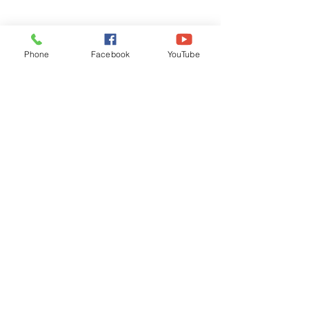
Phone
Facebook
YouTube
Recognised by WB School Education
Department, Hon'ble Govt of West Bengal
Old Ice Cream Factory
Hyderpur, P.O. & DIST: Malda. WB. India
Phone:
+91 3512 26
6067,
+91 3512 256067