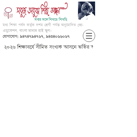
সবার সঙ্গে শিখতে শিখছি
মধ্য শিক্ষা পর্ষদ কর্তৃক দশম শ্রেণী পর্যন্ত অনুমোদিত
কো-
এডুকেশন, বাংলা মাধ্যম হাই স্কুল।
যোগাযোগ: ৯৪৭৪৭৯৪৭৬৭, ৯৪৩৪০৬৬০৬৭
২০২৬ শিক্ষাবর্ষে সীমিত সংখ্যক আসনে ভর্তির আবেদন করার জন্য আগ্
III-Geo-???????-?? ????-????
????????