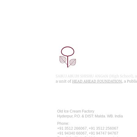
SABUJ ABUJH SHISHU ANGAN (High School), a 
a unit of
HEAD AHEAD FOUNDATION
, a Publ
Recognised by WB School Educati
Affiliated by West Bengal Board of 
Old Ice Cream Factory
Hyderpur, P.O. & DIST: Malda. WB. India
Phone:
+91 3512 26
6067,
+91 3512 256067
+91 94340 66067, +91 94747 94767