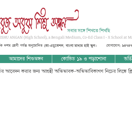
সবার সঙ্গে শিখতে শিখছি
SHU ANGAN (High School), a Bengali Medium, Co-Ed Class I - X School at M
্তৃক দশম শ্রেণী পর্যন্ত অনুমোদিত
যোগাযোগ: ৯৪৭৪
কো-এডুকেশন, বাংলা মাধ্যম হাই স্কুল।
আমাদের শিশুঅঙ্গন
কোভিড ১৯ ও পড়াশোনা
ভর্তি
্তির আবেদন করার জন্য আগ্রহী অভিভাবক-অভিভাবিকাগণ নিচের লিঙ্কে ক্
????-?? ????-???? ????????