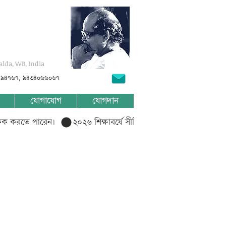
alda, WB, India
৭৯৪৭৬৭, ৯৪৩৪০৬৬০৬৭
যোগাযোগ
যোগদান
লিক করতে পারেন।  