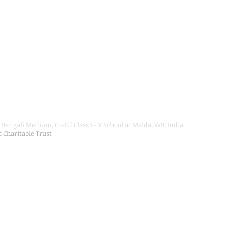
Bengali Medium, Co-Ed Class I - X School at Malda, WB, India
ic Charitable Trust
on Department, Hon'ble Govt of West Bengal
Secondary Education up to Class X