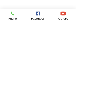
Phone
Facebook
YouTube
Recognised by WB School Education
Department, Hon'ble Govt of West Bengal
Old Ice Cream Factory
Hyderpur, P.O. & DIST: Malda. WB. India
Phone:
+91 3512 26
6067,
+91 3512 256067