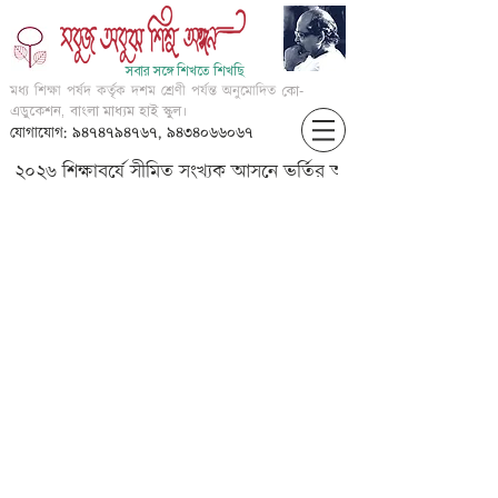
সবার সঙ্গে শিখতে শিখছি
মধ্য শিক্ষা পর্ষদ কর্তৃক দশম শ্রেণী পর্যন্ত অনুমোদিত
কো-
এডুকেশন, বাংলা মাধ্যম হাই স্কুল।
যোগাযোগ: ৯৪৭৪৭৯৪৭৬৭, ৯৪৩৪০৬৬০৬৭
২০২৬ শিক্ষাবর্ষে সীমিত সংখ্যক আসনে ভর্তির আবেদন করার জন্য আগ্
IV-????-??????? ??? -?? ????