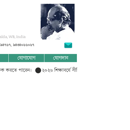
alda, WB, India
৭৯৪৭৬৭, ৯৪৩৪০৬৬০৬৭
যোগাযোগ
যোগদান
লিক করতে পারেন।  
 2