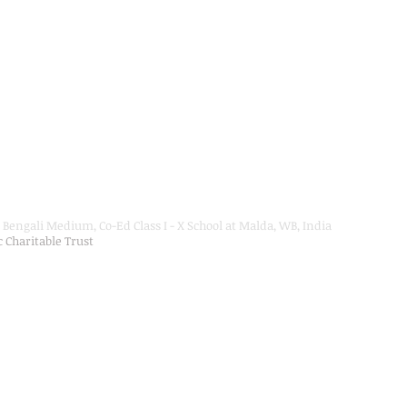
Bengali Medium, Co-Ed Class I - X School at Malda, WB, India
ic Charitable Trust
on Department, Hon'ble Govt of West Bengal
Secondary Education up to Class X