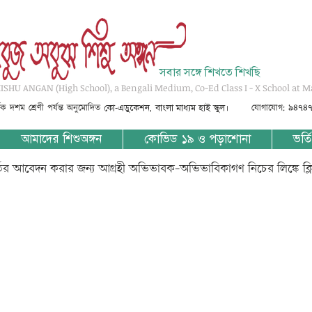
সবার সঙ্গে শিখতে শিখছি
SHU ANGAN (High School), a Bengali Medium, Co-Ed Class I - X School at M
্তৃক দশম শ্রেণী পর্যন্ত অনুমোদিত
যোগাযোগ: ৯৪৭৪
কো-এডুকেশন, বাংলা মাধ্যম হাই স্কুল।
আমাদের শিশুঅঙ্গন
কোভিড ১৯ ও পড়াশোনা
ভর্তি
্তির আবেদন করার জন্য আগ্রহী অভিভাবক-অভিভাবিকাগণ নিচের লিঙ্কে ক্
???? ? ??????? ???????? ????? ???-?????