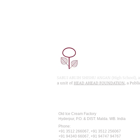
SABUJ ABUJH SHISHU ANGAN (High School), a 
a unit of
HEAD AHEAD FOUNDATION
, a Publ
Recognised by WB School Educati
Affiliated by West Bengal Board of 
Old Ice Cream Factory
Hyderpur, P.O. & DIST: Malda. WB. India
Phone:
+91 3512 26
6067,
+91 3512 256067
+91 94340 66067, +91 94747 94767