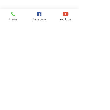
Phone
Facebook
YouTube
Recognised by WB School Education
Department, Hon'ble Govt of West Bengal
Old Ice Cream Factory
Hyderpur, P.O. & DIST: Malda. WB. India
Phone:
+91 3512 26
6067,
+91 3512 256067