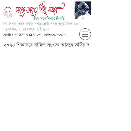
সবার সঙ্গে শিখতে শিখছি
মধ্য শিক্ষা পর্ষদ কর্তৃক দশম শ্রেণী পর্যন্ত অনুমোদিত
কো-
এডুকেশন, বাংলা মাধ্যম হাই স্কুল।
যোগাযোগ: ৯৪৭৪৭৯৪৭৬৭, ৯৪৩৪০৬৬০৬৭
২০২৬ শিক্ষাবর্ষে সীমিত সংখ্যক আসনে ভর্তির আবেদন করার জন্য আগ্
IV-????-????? -Part
4_v1_current