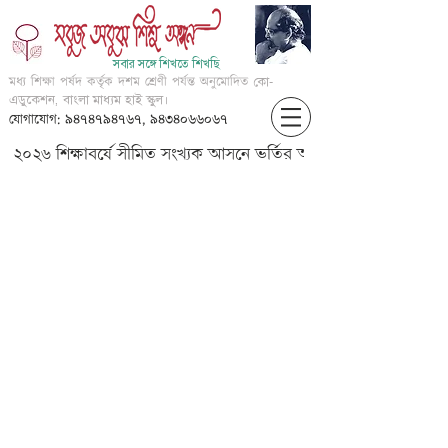
সবার সঙ্গে শিখতে শিখছি
মধ্য শিক্ষা পর্ষদ কর্তৃক দশম শ্রেণী পর্যন্ত অনুমোদিত
কো-
এডুকেশন, বাংলা মাধ্যম হাই স্কুল।
যোগাযোগ: ৯৪৭৪৭৯৪৭৬৭, ৯৪৩৪০৬৬০৬৭
২০২৬ শিক্ষাবর্ষে সীমিত সংখ্যক আসনে ভর্তির আবেদন করার জন্য আগ্
IV-English-Adverbs