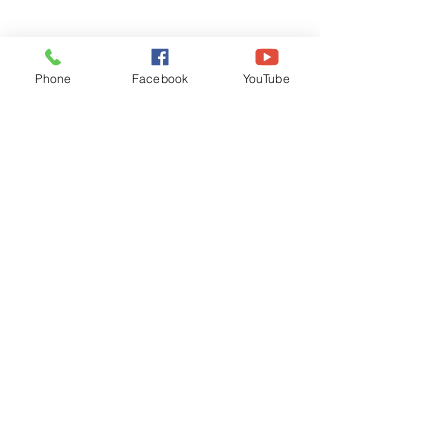
Phone
Facebook
YouTube
Recognised by WB School Education
Department, Hon'ble Govt of West Bengal
Old Ice Cream Factory
Hyderpur, P.O. & DIST: Malda. WB. India
Phone:
+91 3512 26
6067,
+91 3512 256067