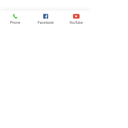
Phone
Facebook
YouTube
Recognised by WB School Education
Department, Hon'ble Govt of West Bengal
Old Ice Cream Factory
Hyderpur, P.O. & DIST: Malda. WB. India
Phone:
+91 3512 26
6067,
+91 3512 256067