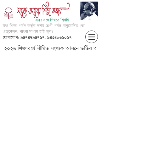
সবার সঙ্গে শিখতে শিখছি
মধ্য শিক্ষা পর্ষদ কর্তৃক দশম শ্রেণী পর্যন্ত অনুমোদিত
কো-
এডুকেশন, বাংলা মাধ্যম হাই স্কুল।
যোগাযোগ: ৯৪৭৪৭৯৪৭৬৭, ৯৪৩৪০৬৬০৬৭
২০২৬ শিক্ষাবর্ষে সীমিত সংখ্যক আসনে ভর্তির আবেদন করার জন্য আগ্
IV-English-Interrogative-Part
1