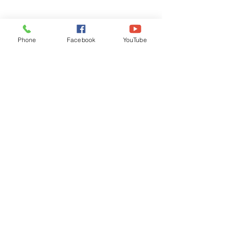
Phone
Facebook
YouTube
Recognised by WB School Education
Department, Hon'ble Govt of West Bengal
Old Ice Cream Factory
Hyderpur, P.O. & DIST: Malda. WB. India
Phone:
+91 3512 26
6067,
+91 3512 256067