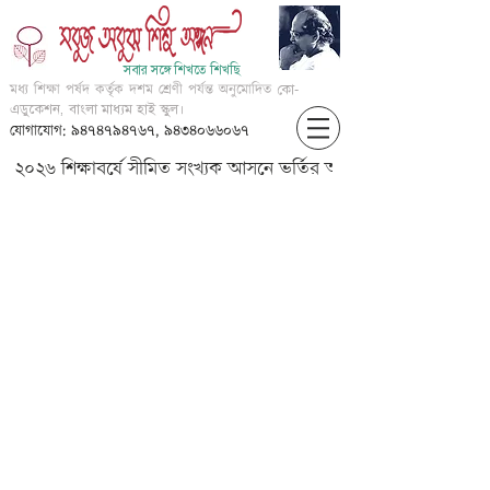
সবার সঙ্গে শিখতে শিখছি
মধ্য শিক্ষা পর্ষদ কর্তৃক দশম শ্রেণী পর্যন্ত অনুমোদিত
কো-
এডুকেশন, বাংলা মাধ্যম হাই স্কুল।
যোগাযোগ: ৯৪৭৪৭৯৪৭৬৭, ৯৪৩৪০৬৬০৬৭
২০২৬ শিক্ষাবর্ষে সীমিত সংখ্যক আসনে ভর্তির আবেদন করার জন্য আগ্
IX-The North Ship-Part 3