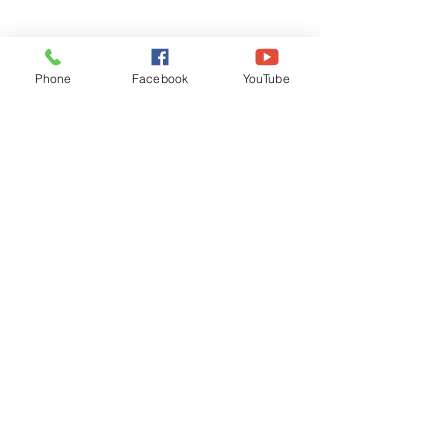
Phone
Facebook
YouTube
Recognised by WB School Education
Department, Hon'ble Govt of West Bengal
Old Ice Cream Factory
Hyderpur, P.O. & DIST: Malda. WB. India
Phone:
+91 3512 26
6067,
+91 3512 256067