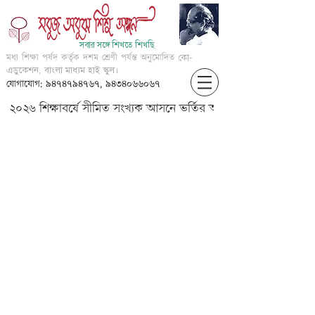
সবার সঙ্গে শিখতে শিখছি
মধ্য শিক্ষা পর্ষদ কর্তৃক দশম শ্রেণী পর্যন্ত অনুমোদিত
কো-
এডুকেশন, বাংলা মাধ্যম হাই স্কুল।
যোগাযোগ: ৯৪৭৪৭৯৪৭৬৭, ৯৪৩৪০৬৬০৬৭
২০২৬ শিক্ষাবর্ষে সীমিত সংখ্যক আসনে ভর্তির আবেদন করার জন্য আগ্
Match the letters first and
then the picture starting with
that letter.