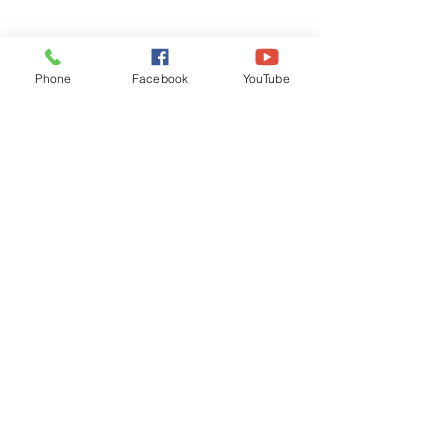
Phone
Facebook
YouTube
Recognised by WB School Education
Department, Hon'ble Govt of West Bengal
Old Ice Cream Factory
Hyderpur, P.O. & DIST: Malda. WB. India
Phone:
+91 3512 26
6067,
+91 3512 256067