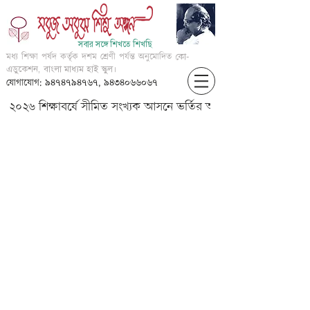
সবার সঙ্গে শিখতে শিখছি
মধ্য শিক্ষা পর্ষদ কর্তৃক দশম শ্রেণী পর্যন্ত অনুমোদিত
কো-
এডুকেশন, বাংলা মাধ্যম হাই স্কুল।
যোগাযোগ: ৯৪৭৪৭৯৪৭৬৭, ৯৪৩৪০৬৬০৬৭
২০২৬ শিক্ষাবর্ষে সীমিত সংখ্যক আসনে ভর্তির আবেদন করার জন্য আগ্
NB-???-??? ????? ????-JB-
24072020