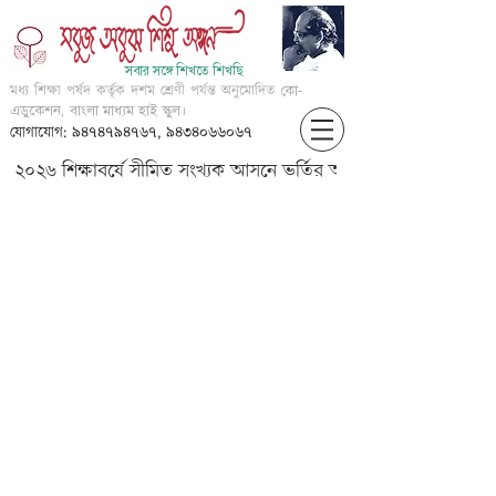
সবার সঙ্গে শিখতে শিখছি
মধ্য শিক্ষা পর্ষদ কর্তৃক দশম শ্রেণী পর্যন্ত অনুমোদিত
কো-
এডুকেশন, বাংলা মাধ্যম হাই স্কুল।
যোগাযোগ: ৯৪৭৪৭৯৪৭৬৭, ৯৪৩৪০৬৬০৬৭
২০২৬ শিক্ষাবর্ষে সীমিত সংখ্যক আসনে ভর্তির আবেদন করার জন্য আগ্
NB-Eng-Name of our body
parts