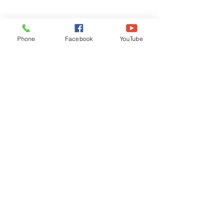
Phone
Facebook
YouTube
Recognised by WB School Education
Department, Hon'ble Govt of West Bengal
Old Ice Cream Factory
Hyderpur, P.O. & DIST: Malda. WB. India
Phone:
+91 3512 26
6067,
+91 3512 256067