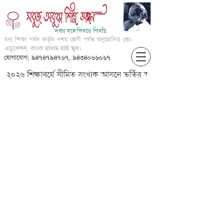
সবার সঙ্গে শিখতে শিখছি
মধ্য শিক্ষা পর্ষদ কর্তৃক দশম শ্রেণী পর্যন্ত অনুমোদিত
কো-
এডুকেশন, বাংলা মাধ্যম হাই স্কুল।
যোগাযোগ: ৯৪৭৪৭৯৪৭৬৭, ৯৪৩৪০৬৬০৬৭
২০২৬ শিক্ষাবর্ষে সীমিত সংখ্যক আসনে ভর্তির আবেদন করার জন্য আগ্
Papiha's promise