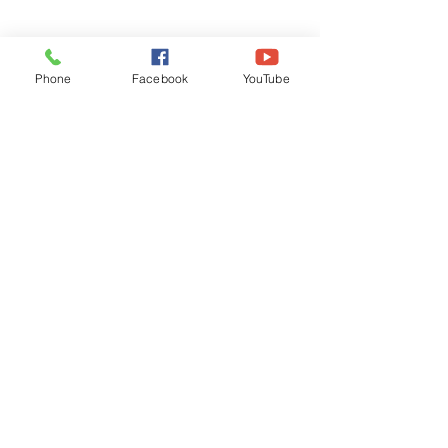
Phone
Facebook
YouTube
Recognised by WB School Education
Department, Hon'ble Govt of West Bengal
Old Ice Cream Factory
Hyderpur, P.O. & DIST: Malda. WB. India
Phone:
+91 3512 26
6067,
+91 3512 256067