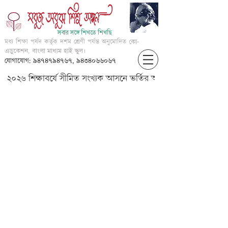
সবার সঙ্গে শিখতে শিখছি
মধ্য শিক্ষা পর্ষদ কর্তৃক দশম শ্রেণী পর্যন্ত অনুমোদিত
কো-
এডুকেশন, বাংলা মাধ্যম হাই স্কুল।
যোগাযোগ: ৯৪৭৪৭৯৪৭৬৭, ৯৪৩৪০৬৬০৬৭
২০২৬ শিক্ষাবর্ষে সীমিত সংখ্যক আসনে ভর্তির আবেদন করার জন্য আগ্
Parts of speech