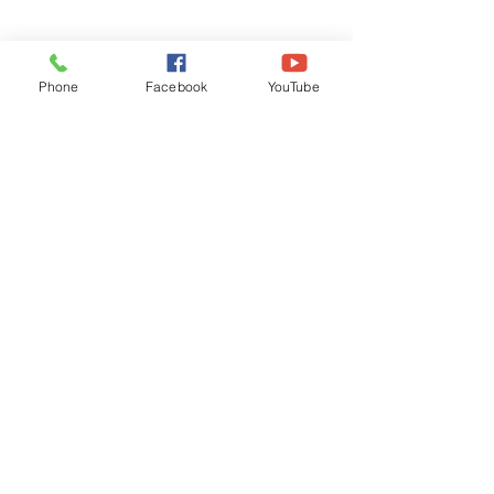
Phone
Facebook
YouTube
Recognised by WB School Education
Department, Hon'ble Govt of West Bengal
Old Ice Cream Factory
Hyderpur, P.O. & DIST: Malda. WB. India
Phone:
+91 3512 26
6067,
+91 3512 256067