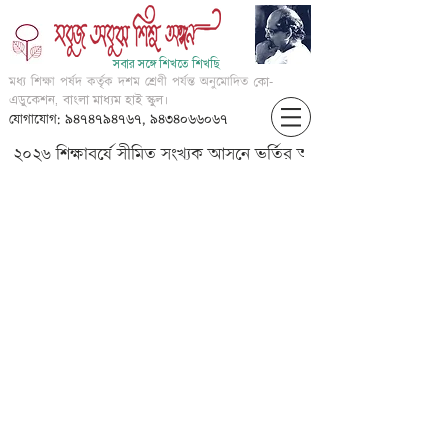
সবার সঙ্গে শিখতে শিখছি
মধ্য শিক্ষা পর্ষদ কর্তৃক দশম শ্রেণী পর্যন্ত অনুমোদিত
কো-
এডুকেশন, বাংলা মাধ্যম হাই স্কুল।
যোগাযোগ: ৯৪৭৪৭৯৪৭৬৭, ৯৪৩৪০৬৬০৬৭
২০২৬ শিক্ষাবর্ষে সীমিত সংখ্যক আসনে ভর্তির আবেদন করার জন্য আগ্
Rearrange the letters