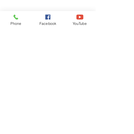
Phone
Facebook
YouTube
Recognised by WB School Education
Department, Hon'ble Govt of West Bengal
Old Ice Cream Factory
Hyderpur, P.O. & DIST: Malda. WB. India
Phone:
+91 3512 26
6067,
+91 3512 256067