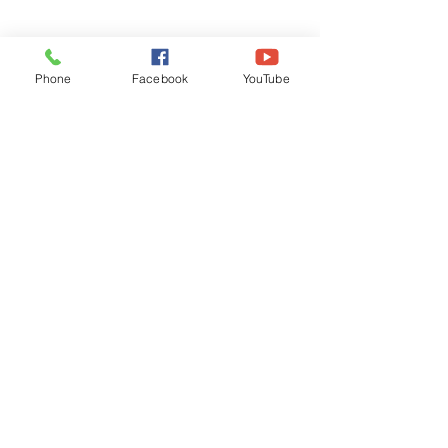
Phone
Facebook
YouTube
Recognised by WB School Education
Department, Hon'ble Govt of West Bengal
Old Ice Cream Factory
Hyderpur, P.O. & DIST: Malda. WB. India
Phone:
+91 3512 26
6067,
+91 3512 256067