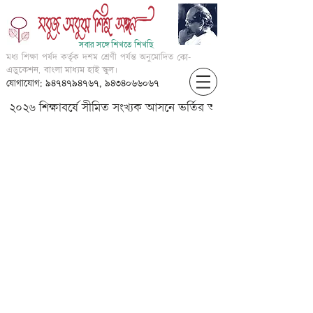
সবার সঙ্গে শিখতে শিখছি
মধ্য শিক্ষা পর্ষদ কর্তৃক দশম শ্রেণী পর্যন্ত অনুমোদিত
কো-
এডুকেশন, বাংলা মাধ্যম হাই স্কুল।
যোগাযোগ: ৯৪৭৪৭৯৪৭৬৭, ৯৪৩৪০৬৬০৬৭
২০২৬ শিক্ষাবর্ষে সীমিত সংখ্যক আসনে ভর্তির আবেদন করার জন্য আগ্
V-?????-???????????? ????????