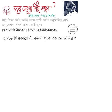
সবার সঙ্গে শিখতে শিখছি
মধ্য শিক্ষা পর্ষদ কর্তৃক দশম শ্রেণী পর্যন্ত অনুমোদিত
কো-
এডুকেশন, বাংলা মাধ্যম হাই স্কুল।
যোগাযোগ: ৯৪৭৪৭৯৪৭৬৭, ৯৪৩৪০৬৬০৬৭
২০২৬ শিক্ষাবর্ষে সীমিত সংখ্যক আসনে ভর্তির আবেদন করার জন্য আগ্
V-????-???? ????(?????
???)p1SD28720