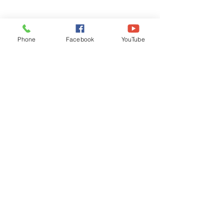
Phone
Facebook
YouTube
Recognised by WB School Education
Department, Hon'ble Govt of West Bengal
Old Ice Cream Factory
Hyderpur, P.O. & DIST: Malda. WB. India
Phone:
+91 3512 26
6067,
+91 3512 256067