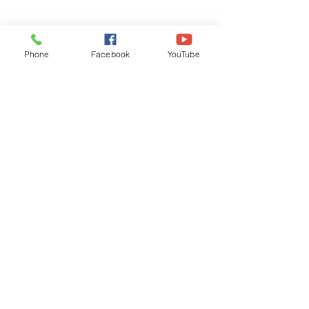
Phone
Facebook
YouTube
Recognised by WB School Education
Department, Hon'ble Govt of West Bengal
Old Ice Cream Factory
Hyderpur, P.O. & DIST: Malda. WB. India
Phone:
+91 3512 26
6067,
+91 3512 256067