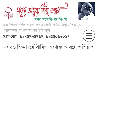
সবার সঙ্গে শিখতে শিখছি
মধ্য শিক্ষা পর্ষদ কর্তৃক দশম শ্রেণী পর্যন্ত অনুমোদিত
কো-
এডুকেশন, বাংলা মাধ্যম হাই স্কুল।
যোগাযোগ: ৯৪৭৪৭৯৪৭৬৭, ৯৪৩৪০৬৬০৬৭
২০২৬ শিক্ষাবর্ষে সীমিত সংখ্যক আসনে ভর্তির আবেদন করার জন্য আগ্
V-EVS-?????????-????????????
-??????? ??????