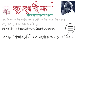
সবার সঙ্গে শিখতে শিখছি
মধ্য শিক্ষা পর্ষদ কর্তৃক দশম শ্রেণী পর্যন্ত অনুমোদিত
কো-
এডুকেশন, বাংলা মাধ্যম হাই স্কুল।
যোগাযোগ: ৯৪৭৪৭৯৪৭৬৭, ৯৪৩৪০৬৬০৬৭
২০২৬ শিক্ষাবর্ষে সীমিত সংখ্যক আসনে ভর্তির আবেদন করার জন্য আগ্
Vi-math-???????-p1