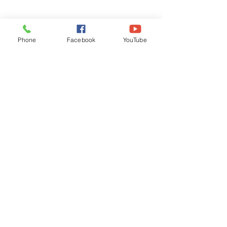
Phone
Facebook
YouTube
Recognised by WB School Education
Department, Hon'ble Govt of West Bengal
Old Ice Cream Factory
Hyderpur, P.O. & DIST: Malda. WB. India
Phone:
+91 3512 26
6067,
+91 3512 256067