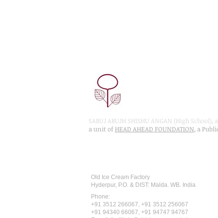
SABUJ ABUJH SHISHU ANGAN (High School), a 
a unit of
HEAD AHEAD FOUNDATION
, a Publ
Recognised by WB School Educati
Affiliated by West Bengal Board of 
Old Ice Cream Factory
Hyderpur, P.O. & DIST: Malda. WB. India
Phone:
+91 3512 26
6067,
+91 3512 256067
+91 94340 66067, +91 94747 94767