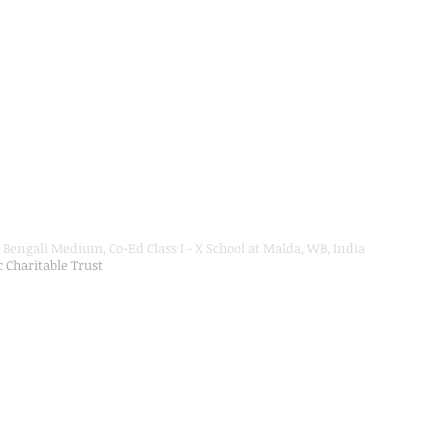
Bengali Medium, Co-Ed Class I - X School at Malda, WB, India
ic Charitable Trust
on Department, Hon'ble Govt of West Bengal
Secondary Education up to Class X