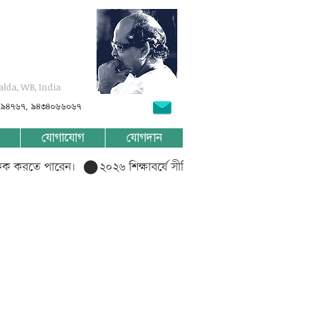
alda, WB, India
৭৯৪৭৬৭, ৯৪৩৪০৬৬০৬৭
যোগাযোগ
যোগদান
লিক করতে পারেন।  