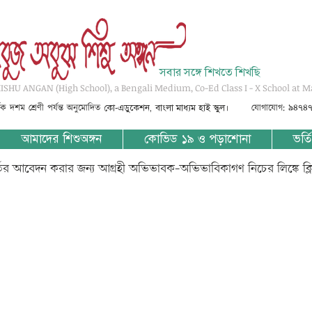
সবার সঙ্গে শিখতে শিখছি
SHU ANGAN (High School), a Bengali Medium, Co-Ed Class I - X School at M
্তৃক দশম শ্রেণী পর্যন্ত অনুমোদিত
যোগাযোগ: ৯৪৭৪
কো-এডুকেশন, বাংলা মাধ্যম হাই স্কুল।
আমাদের শিশুঅঙ্গন
কোভিড ১৯ ও পড়াশোনা
ভর্তি
্তির আবেদন করার জন্য আগ্রহী অভিভাবক-অভিভাবিকাগণ নিচের লিঙ্কে ক্
 ???_????? ?