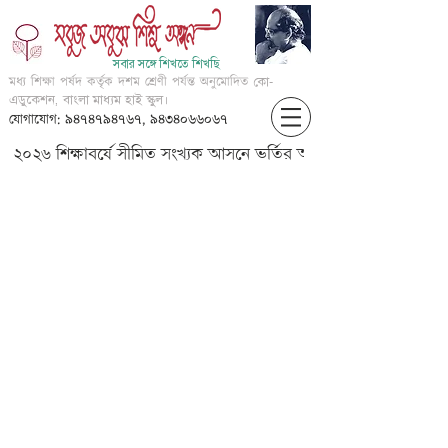
সবার সঙ্গে শিখতে শিখছি
মধ্য শিক্ষা পর্ষদ কর্তৃক দশম শ্রেণী পর্যন্ত অনুমোদিত
কো-
এডুকেশন, বাংলা মাধ্যম হাই স্কুল।
যোগাযোগ: ৯৪৭৪৭৯৪৭৬৭, ৯৪৩৪০৬৬০৬৭
২০২৬ শিক্ষাবর্ষে সীমিত সংখ্যক আসনে ভর্তির আবেদন করার জন্য আগ্
VII-?????-????-P24