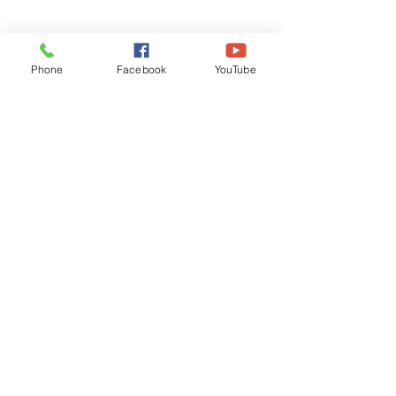
Phone
Facebook
YouTube
Recognised by WB School Education
Department, Hon'ble Govt of West Bengal
Old Ice Cream Factory
Hyderpur, P.O. & DIST: Malda. WB. India
Phone:
+91 3512 26
6067,
+91 3512 256067