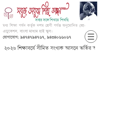
সবার সঙ্গে শিখতে শিখছি
মধ্য শিক্ষা পর্ষদ কর্তৃক দশম শ্রেণী পর্যন্ত অনুমোদিত
কো-
এডুকেশন, বাংলা মাধ্যম হাই স্কুল।
যোগাযোগ: ৯৪৭৪৭৯৪৭৬৭, ৯৪৩৪০৬৬০৬৭
২০২৬ শিক্ষাবর্ষে সীমিত সংখ্যক আসনে ভর্তির আবেদন করার জন্য আগ্
VII- J.C. Bose: A Beautiful Mind-
Part 1