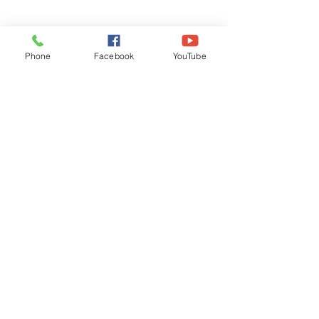
Phone
Facebook
YouTube
Recognised by WB School Education
Department, Hon'ble Govt of West Bengal
Old Ice Cream Factory
Hyderpur, P.O. & DIST: Malda. WB. India
Phone:
+91 3512 26
6067,
+91 3512 256067