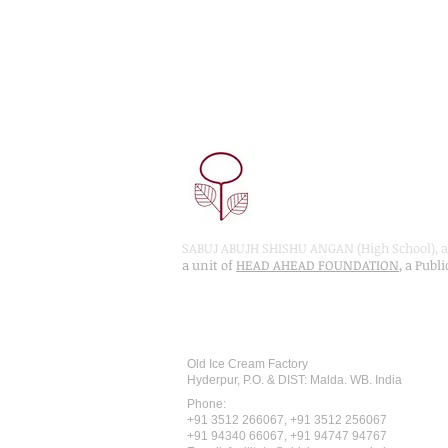
SABUJ ABUJH SHISHU ANGAN (High School), a 
a unit of
HEAD AHEAD FOUNDATION
, a Publ
Recognised by WB School Educati
Affiliated by West Bengal Board of 
Old Ice Cream Factory
Hyderpur, P.O. & DIST: Malda. WB. India
Phone:
+91 3512 26
6067,
+91 3512 256067
+91 94340 66067, +91 94747 94767