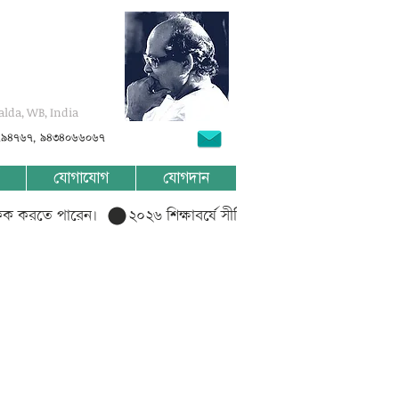
alda, WB, India
৭৯৪৭৬৭, ৯৪৩৪০৬৬০৬৭
যোগাযোগ
যোগদান
লিক করতে পারেন।  