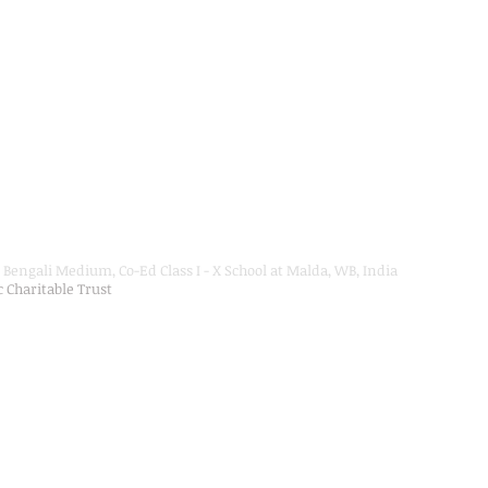
Bengali Medium, Co-Ed Class I - X School at Malda, WB, India
ic Charitable Trust
on Department, Hon'ble Govt of West Bengal
Secondary Education up to Class X