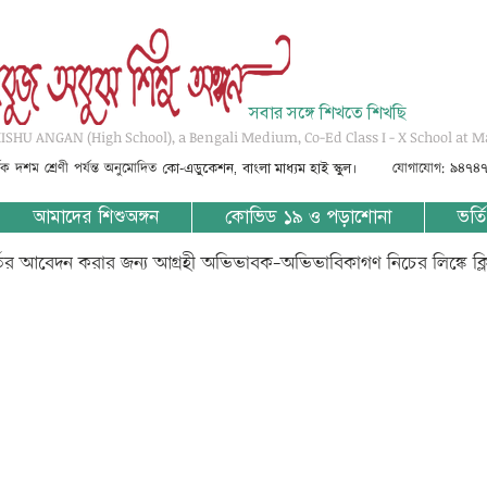
সবার সঙ্গে শিখতে শিখছি
SHU ANGAN (High School), a Bengali Medium, Co-Ed Class I - X School at M
্তৃক দশম শ্রেণী পর্যন্ত অনুমোদিত
যোগাযোগ: ৯৪৭৪
কো-এডুকেশন, বাংলা মাধ্যম হাই স্কুল।
আমাদের শিশুঅঙ্গন
কোভিড ১৯ ও পড়াশোনা
ভর্তি
্তির আবেদন করার জন্য আগ্রহী অভিভাবক-অভিভাবিকাগণ নিচের লিঙ্কে ক্
-Somoy O Duratwa-P6