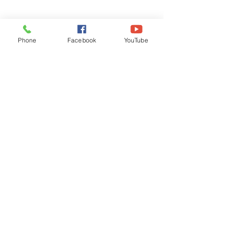
Phone
Facebook
YouTube
Recognised by WB School Education
Department, Hon'ble Govt of West Bengal
Old Ice Cream Factory
Hyderpur, P.O. & DIST: Malda. WB. India
Phone:
+91 3512 26
6067,
+91 3512 256067