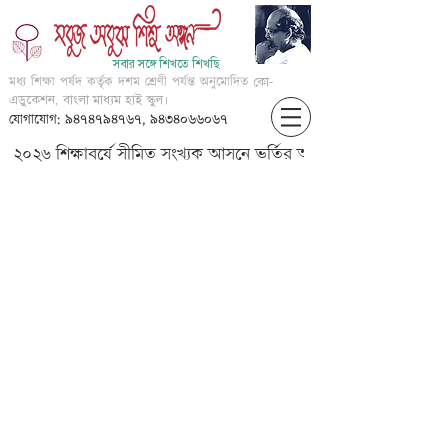
সবার সঙ্গে শিখতে শিখছি
মধ্য শিক্ষা পর্ষদ কর্তৃক দশম শ্রেণী পর্যন্ত অনুমোদিত
কো-
এডুকেশন, বাংলা মাধ্যম হাই স্কুল।
যোগাযোগ: ৯৪৭৪৭৯৪৭৬৭, ৯৪৩৪০৬৬০৬৭
২০২৬ শিক্ষাবর্ষে সীমিত সংখ্যক আসনে ভর্তির আবেদন করার জন্য আগ্
VII-PSc-???-???????-RD-
10102020