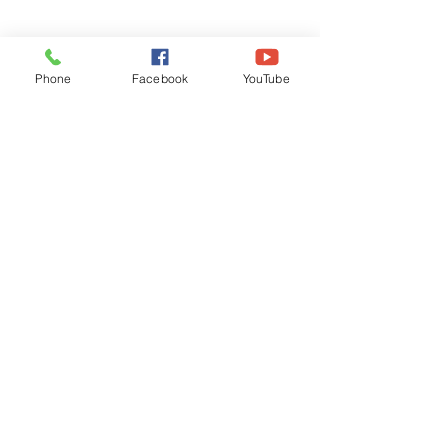
Phone
Facebook
YouTube
Recognised by WB School Education
Department, Hon'ble Govt of West Bengal
Old Ice Cream Factory
Hyderpur, P.O. & DIST: Malda. WB. India
Phone:
+91 3512 26
6067,
+91 3512 256067