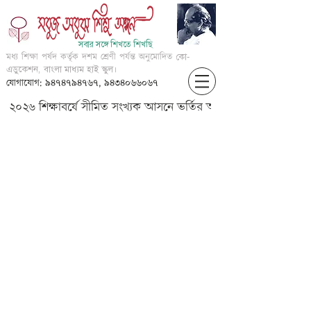
সবার সঙ্গে শিখতে শিখছি
মধ্য শিক্ষা পর্ষদ কর্তৃক দশম শ্রেণী পর্যন্ত অনুমোদিত
কো-
এডুকেশন, বাংলা মাধ্যম হাই স্কুল।
যোগাযোগ: ৯৪৭৪৭৯৪৭৬৭, ৯৪৩৪০৬৬০৬৭
২০২৬ শিক্ষাবর্ষে সীমিত সংখ্যক আসনে ভর্তির আবেদন করার জন্য আগ্
VIII-Eng-Lesson 11-Unit 2-P1