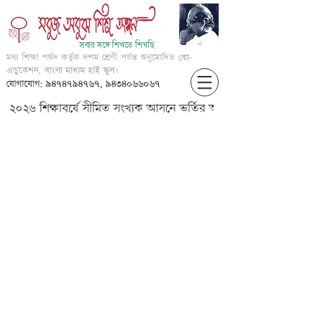
সবার সঙ্গে শিখতে শিখছি
মধ্য শিক্ষা পর্ষদ কর্তৃক দশম শ্রেণী পর্যন্ত অনুমোদিত
কো-
এডুকেশন, বাংলা মাধ্যম হাই স্কুল।
যোগাযোগ: ৯৪৭৪৭৯৪৭৬৭, ৯৪৩৪০৬৬০৬৭
২০২৬ শিক্ষাবর্ষে সীমিত সংখ্যক আসনে ভর্তির আবেদন করার জন্য আগ্
VIII-Math-??????-?,???