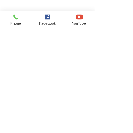
Phone
Facebook
YouTube
Recognised by WB School Education
Department, Hon'ble Govt of West Bengal
Old Ice Cream Factory
Hyderpur, P.O. & DIST: Malda. WB. India
Phone:
+91 3512 26
6067,
+91 3512 256067