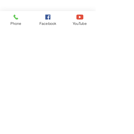
Phone
Facebook
YouTube
Recognised by WB School Education
Department, Hon'ble Govt of West Bengal
Old Ice Cream Factory
Hyderpur, P.O. & DIST: Malda. WB. India
Phone:
+91 3512 26
6067,
+91 3512 256067