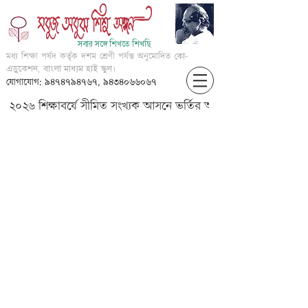
সবার সঙ্গে শিখতে শিখছি
মধ্য শিক্ষা পর্ষদ কর্তৃক দশম শ্রেণী পর্যন্ত অনুমোদিত
কো-
এডুকেশন, বাংলা মাধ্যম হাই স্কুল।
যোগাযোগ: ৯৪৭৪৭৯৪৭৬৭, ৯৪৩৪০৬৬০৬৭
২০২৬ শিক্ষাবর্ষে সীমিত সংখ্যক আসনে ভর্তির আবেদন করার জন্য আগ্
VIII_?????_?? ?????? ?????? ?????
??????_part 2_v1_current