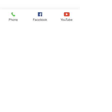
Phone
Facebook
YouTube
Recognised by WB School Education
Department, Hon'ble Govt of West Bengal
Old Ice Cream Factory
Hyderpur, P.O. & DIST: Malda. WB. India
Phone:
+91 3512 26
6067,
+91 3512 256067