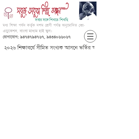
সবার সঙ্গে শিখতে শিখছি
মধ্য শিক্ষা পর্ষদ কর্তৃক দশম শ্রেণী পর্যন্ত অনুমোদিত
কো-
এডুকেশন, বাংলা মাধ্যম হাই স্কুল।
যোগাযোগ: ৯৪৭৪৭৯৪৭৬৭, ৯৪৩৪০৬৬০৬৭
২০২৬ শিক্ষাবর্ষে সীমিত সংখ্যক আসনে ভর্তির আবেদন করার জন্য আগ্
vowel,consonant