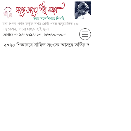
সবার সঙ্গে শিখতে শিখছি
মধ্য শিক্ষা পর্ষদ কর্তৃক দশম শ্রেণী পর্যন্ত অনুমোদিত
কো-
এডুকেশন, বাংলা মাধ্যম হাই স্কুল।
যোগাযোগ: ৯৪৭৪৭৯৪৭৬৭, ৯৪৩৪০৬৬০৬৭
২০২৬ শিক্ষাবর্ষে সীমিত সংখ্যক আসনে ভর্তির আবেদন করার জন্য আগ্
We are toys?