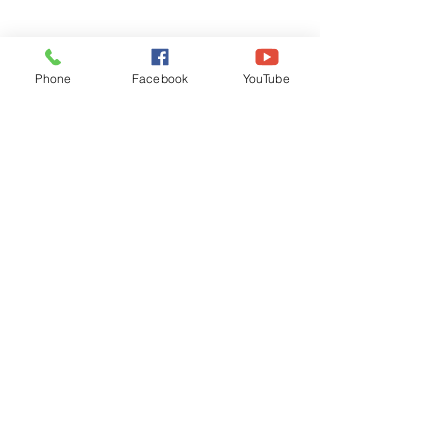
Phone
Facebook
YouTube
Recognised by WB School Education
Department, Hon'ble Govt of West Bengal
Old Ice Cream Factory
Hyderpur, P.O. & DIST: Malda. WB. India
Phone:
+91 3512 26
6067,
+91 3512 256067