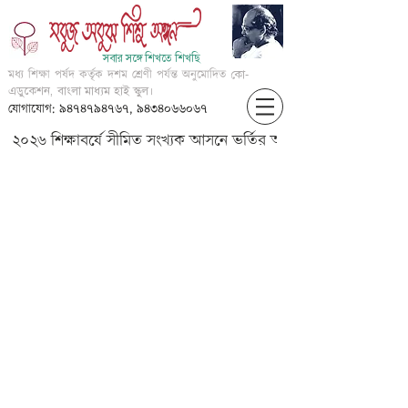
সবার সঙ্গে শিখতে শিখছি
মধ্য শিক্ষা পর্ষদ কর্তৃক দশম শ্রেণী পর্যন্ত অনুমোদিত
কো-
এডুকেশন, বাংলা মাধ্যম হাই স্কুল।
যোগাযোগ: ৯৪৭৪৭৯৪৭৬৭, ৯৪৩৪০৬৬০৬৭
২০২৬ শিক্ষাবর্ষে সীমিত সংখ্যক আসনে ভর্তির আবেদন করার জন্য আগ্
X-Geo-NiyotoBayuPrabaho