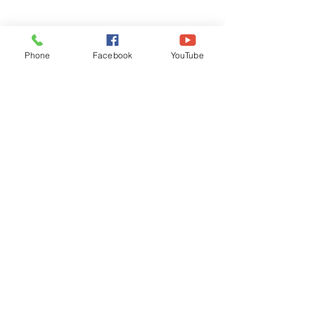
Phone
Facebook
YouTube
Recognised by WB School Education
Department, Hon'ble Govt of West Bengal
Old Ice Cream Factory
Hyderpur, P.O. & DIST: Malda. WB. India
Phone:
+91 3512 26
6067,
+91 3512 256067