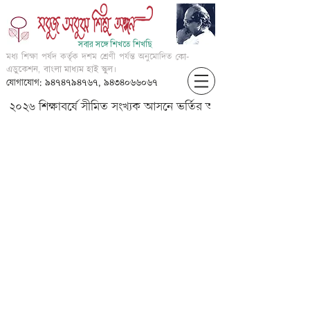
সবার সঙ্গে শিখতে শিখছি
মধ্য শিক্ষা পর্ষদ কর্তৃক দশম শ্রেণী পর্যন্ত অনুমোদিত
কো-
এডুকেশন, বাংলা মাধ্যম হাই স্কুল।
যোগাযোগ: ৯৪৭৪৭৯৪৭৬৭, ৯৪৩৪০৬৬০৬৭
২০২৬ শিক্ষাবর্ষে সীমিত সংখ্যক আসনে ভর্তির আবেদন করার জন্য আগ্
X-Math-???-????_v1_current