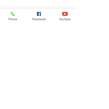
Phone
Facebook
YouTube
Recognised by WB School Education
Department, Hon'ble Govt of West Bengal
Old Ice Cream Factory
Hyderpur, P.O. & DIST: Malda. WB. India
Phone:
+91 3512 26
6067,
+91 3512 256067