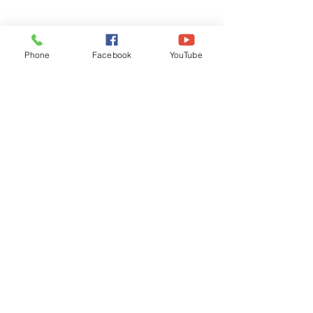
Phone
Facebook
YouTube
Recognised by WB School Education
Department, Hon'ble Govt of West Bengal
Old Ice Cream Factory
Hyderpur, P.O. & DIST: Malda. WB. India
Phone:
+91 3512 26
6067,
+91 3512 256067