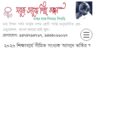
সবার সঙ্গে শিখতে শিখছি
মধ্য শিক্ষা পর্ষদ কর্তৃক দশম শ্রেণী পর্যন্ত অনুমোদিত
কো-
এডুকেশন, বাংলা মাধ্যম হাই স্কুল।
যোগাযোগ: ৯৪৭৪৭৯৪৭৬৭, ৯৪৩৪০৬৬০৬৭
২০২৬ শিক্ষাবর্ষে সীমিত সংখ্যক আসনে ভর্তির আবেদন করার জন্য আগ্
VII-Beng-Maku-P20