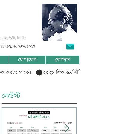
alda, WB, India
৭৯৪৭৬৭, ৯৪৩৪০৬৬০৬৭
যোগাযোগ
যোগদান
লিক করতে পারেন।  
লেটেস্ট