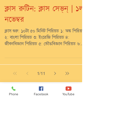
ক্লাস রুটিন: ক্লাস সেভ্‌ন্‌ | ১লা
নভেম্বর
ক্লাস শুরু: ১০টা ৫০ মিনিট পিরিয়ড ১: অঙ্ক পিরিয়ড
২: বাংলা পিরিয়ড ৩: ইংরেজি পিরিয়ড ৪:
জীবনবিজ্ঞান পিরিয়ড ৫: ভৌতবিজ্ঞান পিরিয়ড ৬:
ভূগোল...
1
/
11
২য় সাময়িকী পরীক্ষা ২০২৬: ৬ই আগস্ট ২০২৬
Phone
Facebook
YouTube
স্কুল কার্যালয়
19 hours ago