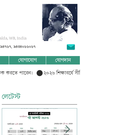
alda, WB, India
৭৯৪৭৬৭, ৯৪৩৪০৬৬০৬৭
যোগাযোগ
যোগদান
লিক করতে পারেন।  
লেটেস্ট