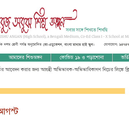
সবার সঙ্গে শিখতে শিখছি
SHU ANGAN (High School), a Bengali Medium, Co-Ed Class I - X School at M
্তৃক দশম শ্রেণী পর্যন্ত অনুমোদিত
যোগাযোগ: ৯৪৭৪
কো-এডুকেশন, বাংলা মাধ্যম হাই স্কুল।
আমাদের শিশুঅঙ্গন
কোভিড ১৯ ও পড়াশোনা
ভর্তি
্তির আবেদন করার জন্য আগ্রহী অভিভাবক-অভিভাবিকাগণ নিচের লিঙ্কে ক্
 আগস্ট