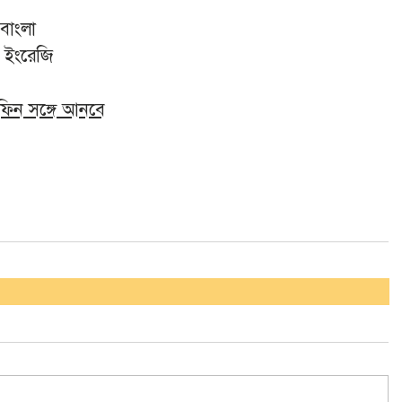
বাংলা 
: ইংরেজি
িফিন সঙ্গে আনবে