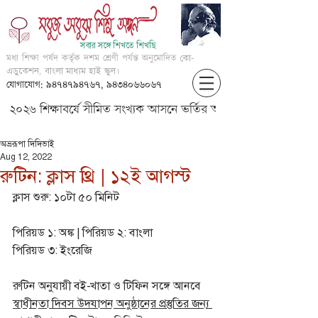
সবার সঙ্গে শিখতে শিখছি
মধ্য শিক্ষা পর্ষদ কর্তৃক দশম শ্রেণী পর্যন্ত অনুমোদিত
কো-
এডুকেশন, বাংলা মাধ্যম হাই স্কুল।
যোগাযোগ: ৯৪৭৪৭৯৪৭৬৭, ৯৪৩৪০৬৬০৬৭
২০২৬ শিক্ষাবর্ষে সীমিত সংখ্যক আসনে ভর্তির আবেদন করার জন্য আগ্
অভ্ররূপা দিদিভাই
Aug 12, 2022
রুটিন: ক্লাস থ্রি | ১২ই আগস্ট
ক্লাস শুরু: ১০টা ৫০ মিনিট
পিরিয়ড ১: অঙ্ক | পিরিয়ড ২: বাংলা	
পিরিয়ড ৩: ইংরেজি
রুটিন অনুযায়ী বই-খাতা ও টিফিন সঙ্গে আনবে
স্বাধীনতা দিবস উদযাপন অনুষ্ঠানের প্রস্তুতির জন্য 