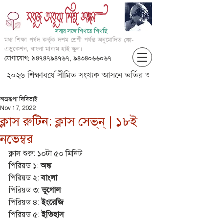
সবার সঙ্গে শিখতে শিখছি
মধ্য শিক্ষা পর্ষদ কর্তৃক দশম শ্রেণী পর্যন্ত অনুমোদিত
কো-
এডুকেশন, বাংলা মাধ্যম হাই স্কুল।
যোগাযোগ: ৯৪৭৪৭৯৪৭৬৭, ৯৪৩৪০৬৬০৬৭
২০২৬ শিক্ষাবর্ষে সীমিত সংখ্যক আসনে ভর্তির আবেদন করার জন্য আগ্
অভ্ররূপা দিদিভাই
Nov 17, 2022
ক্লাস রুটিন: ক্লাস সেভ্‌ন্‌ | ১৮ই
নভেম্বর
ক্লাস শুরু: ১০টা ৫০ মিনিট 
পিরিয়ড ১: 
অঙ্ক
পিরিয়ড ২: 
বাংলা
পিরিয়ড ৩: 
ভূগোল
পিরিয়ড ৪: 
ইংরেজি
পিরিয়ড ৫: 
ইতিহাস