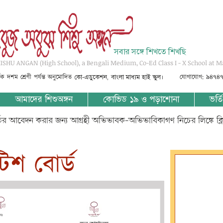
সবার সঙ্গে শিখতে শিখছি
SHU ANGAN (High School), a Bengali Medium, Co-Ed Class I - X School at M
্তৃক দশম শ্রেণী পর্যন্ত অনুমোদিত
যোগাযোগ: ৯৪৭৪
কো-এডুকেশন, বাংলা মাধ্যম হাই স্কুল।
আমাদের শিশুঅঙ্গন
কোভিড ১৯ ও পড়াশোনা
ভর্তি
্তির আবেদন করার জন্য আগ্রহী অভিভাবক-অভিভাবিকাগণ নিচের লিঙ্কে ক্
টিশ বোর্ড