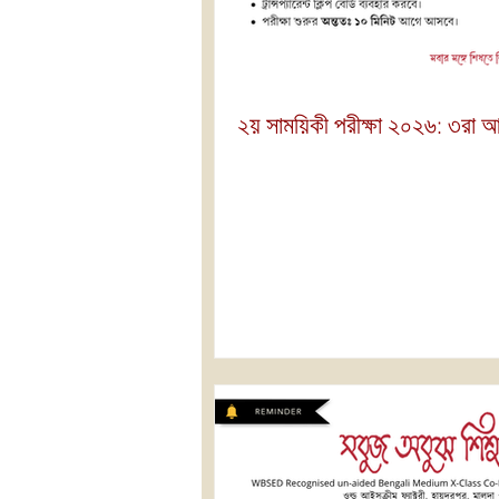
২য় সাময়িকী পরীক্ষা ২০২৬: ৩রা 