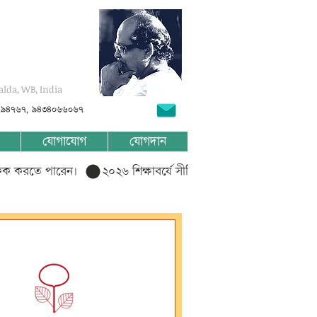
alda, WB, India
৭৯৪৭৬৭, ৯৪৩৪০৬৬০৬৭
যোগাযোগ
যোগদান
লিক করতে পারেন।  