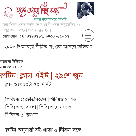
সবার সঙ্গে শিখতে শিখছি
মধ্য শিক্ষা পর্ষদ কর্তৃক দশম শ্রেণী পর্যন্ত অনুমোদিত
কো-
এডুকেশন, বাংলা মাধ্যম হাই স্কুল।
যোগাযোগ: ৯৪৭৪৭৯৪৭৬৭, ৯৪৩৪০৬৬০৬৭
২০২৬ শিক্ষাবর্ষে সীমিত সংখ্যক আসনে ভর্তির আবেদন করার জন্য আগ্
অভ্ররূপা দিদিভাই
Jun 28, 2022
রুটিন: ক্লাস এইট | ২৯শে জুন
ক্লাস শুরু: ১০টা ৫০ মিনিট
পিরিয়ড ১: ভৌতবিজ্ঞান | পিরিয়ড ২: অঙ্ক
পিরিয়ড ৩: বাংলা | পিরিয়ড ৪: সংস্কৃত
পিরিয়ড ৫: ভূগোল
রুটিন অনুযায়ী বই-খাতা ও টিফিন সঙ্গে 