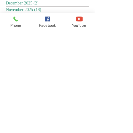
December 2025
(2)
2 posts
November 2025
(18)
18 posts
October 2025
(3)
3 posts
September 2025
(5)
5 posts
Phone
Facebook
YouTube
August 2025
(6)
6 posts
July 2025
(17)
17 posts
June 2025
(9)
9 posts
May 2025
(8)
8 posts
April 2025
(17)
17 posts
March 2025
(3)
3 posts
February 2025
(3)
3 posts
January 2025
(4)
4 posts
December 2024
(13)
13 posts
November 2024
(15)
15 posts
October 2024
(4)
4 posts
September 2024
(1)
1 post
August 2024
(8)
8 posts
July 2024
(17)
17 posts
June 2024
(4)
4 posts
April 2024
(1)
1 post