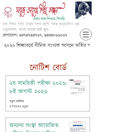
সবার সঙ্গে শিখতে শিখছি
মধ্য শিক্ষা পর্ষদ কর্তৃক দশম শ্রেণী পর্যন্ত অনুমোদিত
কো-
এডুকেশন, বাংলা মাধ্যম হাই স্কুল।
যোগাযোগ: ৯৪৭৪৭৯৪৭৬৭, ৯৪৩৪০৬৬০৬৭
২০২৬ শিক্ষাবর্ষে সীমিত সংখ্যক আসনে ভর্তির আবেদন করার জন্য আগ্
​নোটিশ বোর্ড
২য় সাময়িকী পরীক্ষা ২০২৬:
৮ই আগস্ট ২০২৬
স্কুল কার্যালয়
2 hours ago
অন্যান্য সংস্থা আয়োজিত