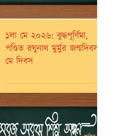
১লা মে ২০২৬: বুদ্ধপূর্ণিমা,
পণ্ডিত রঘুনাথ মুর্মুর জন্মদিবস,
মে দিবস