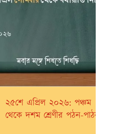
২৫শে এপ্রিল ২০২৬: পঞ্চম