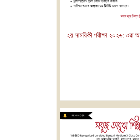
২য় সাময়িকী পরীক্ষা ২০২৬: ৩রা 