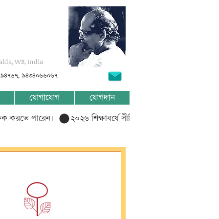
alda, WB, India
৭৯৪৭৬৭, ৯৪৩৪০৬৬০৬৭
যোগাযোগ
যোগদান
লিক করতে পারেন।  