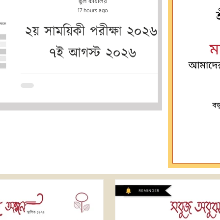
স্কুল কার্যালয়
17 hours ago
২য় সাময়িকী পরীক্ষা ২০২৬:
৭ই আগস্ট ২০২৬
মাস্টারমশাইকে 