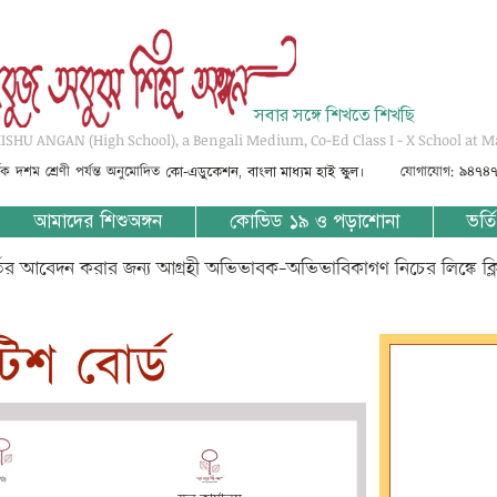
সবার সঙ্গে শিখতে শিখছি
SHU ANGAN (High School), a Bengali Medium, Co-Ed Class I - X School at M
্তৃক দশম শ্রেণী পর্যন্ত অনুমোদিত
যোগাযোগ: ৯৪৭৪
কো-এডুকেশন, বাংলা মাধ্যম হাই স্কুল।
আমাদের শিশুঅঙ্গন
কোভিড ১৯ ও পড়াশোনা
ভর্তি
্তির আবেদন করার জন্য আগ্রহী অভিভাবক-অভিভাবিকাগণ নিচের লিঙ্কে ক্
টিশ বোর্ড